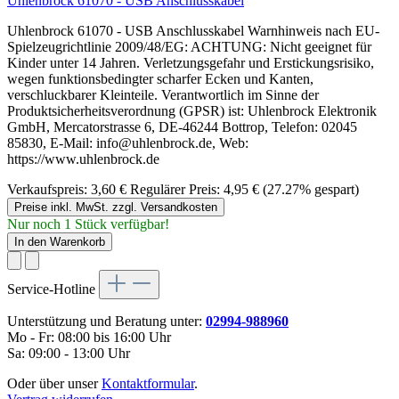
Uhlenbrock 61070 - USB Anschlusskabel
Uhlenbrock 61070 - USB Anschlusskabel Warnhinweis nach EU-
Spielzeugrichtlinie 2009/48/EG: ACHTUNG: Nicht geeignet für
Kinder unter 14 Jahren. Verletzungsgefahr und Erstickungsrisiko,
wegen funktionsbedingter scharfer Ecken und Kanten,
verschluckbarer Kleinteile. Verantwortlich im Sinne der
Produktsicherheitsverordnung (GPSR) ist: Uhlenbrock Elektronik
GmbH, Mercatorstrasse 6, DE-46244 Bottrop, Telefon: 02045
85830, E-Mail: info@uhlenbrock.de, Web:
https://www.uhlenbrock.de
Verkaufspreis:
3,60 €
Regulärer Preis:
4,95 €
(27.27% gespart)
Preise inkl. MwSt. zzgl. Versandkosten
Nur noch 1 Stück verfügbar!
In den Warenkorb
Service-Hotline
Unterstützung und Beratung unter:
02994-988960
Mo - Fr: 08:00 bis 16:00 Uhr
Sa: 09:00 - 13:00 Uhr
Oder über unser
Kontaktformular
.