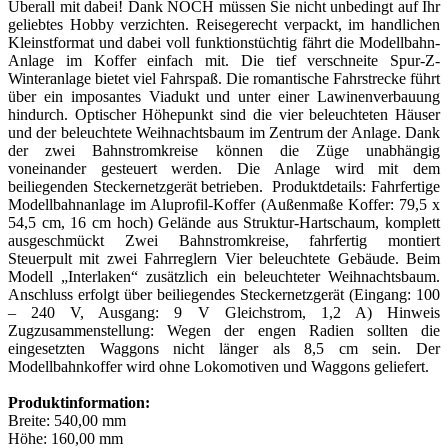
Überall mit dabei! Dank NOCH müssen Sie nicht unbedingt auf Ihr
geliebtes Hobby verzichten. Reisegerecht verpackt, im handlichen
Kleinstformat und dabei voll funktionstüchtig fährt die Modellbahn-
Anlage im Koffer einfach mit. Die tief verschneite Spur-Z-
Winteranlage bietet viel Fahrspaß. Die romantische Fahrstrecke führt
über ein imposantes Viadukt und unter einer Lawinenverbauung
hindurch. Optischer Höhepunkt sind die vier beleuchteten Häuser
und der beleuchtete Weihnachtsbaum im Zentrum der Anlage. Dank
der zwei Bahnstromkreise können die Züge unabhängig
voneinander gesteuert werden. Die Anlage wird mit dem
beiliegenden Steckernetzgerät betrieben. Produktdetails: Fahrfertige
Modellbahnanlage im Aluprofil-Koffer (Außenmaße Koffer: 79,5 x
54,5 cm, 16 cm hoch) Gelände aus Struktur-Hartschaum, komplett
ausgeschmückt Zwei Bahnstromkreise, fahrfertig montiert
Steuerpult mit zwei Fahrreglern Vier beleuchtete Gebäude. Beim
Modell „Interlaken“ zusätzlich ein beleuchteter Weihnachtsbaum.
Anschluss erfolgt über beiliegendes Steckernetzgerät (Eingang: 100
– 240 V, Ausgang: 9 V Gleichstrom, 1,2 A) Hinweis
Zugzusammenstellung: Wegen der engen Radien sollten die
eingesetzten Waggons nicht länger als 8,5 cm sein. Der
Modellbahnkoffer wird ohne Lokomotiven und Waggons geliefert.
Produktinformation:
Breite: 540,00 mm
Höhe: 160,00 mm