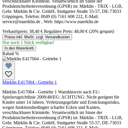
verschluckbarer Kleinteile. Verantwortlich im Sinne der
Produktsicherheitsverordnung (GPSR) ist: Märklin - TRIX - LGB,
Gebr. Märklin & Cie. GmbH, Stuttgarter Straße 55-57, DE-73033
Göppingen, Telefon: 0049 (0) 7161 608 222, E-Mail:
service@maerklin.de , Web: https://www.maerklin.de
Verkaufspreis:
38,40 €
Regulärer Preis:
48,00 €
(20% gespart)
Preise inkl. MwSt. zzgl. Versandkosten
Nur noch 1 Stück verfügbar!
In den Warenkorb
Rabatt
%
Märklin E417064 - Getriebe 1
Märklin E417064 - Getriebe 1 Warnhinweis nach EU-
Spielzeugrichtlinie 2009/48/EG: ACHTUNG: Nicht geeignet für
Kinder unter 14 Jahren. Verletzungsgefahr und Erstickungsrisiko,
wegen funktionsbedingter scharfer Ecken und Kanten,
verschluckbarer Kleinteile. Verantwortlich im Sinne der
Produktsicherheitsverordnung (GPSR) ist: Märklin - TRIX - LGB,
Gebr. Märklin & Cie. GmbH, Stuttgarter Straße 55-57, DE-73033
Göppingen, Telefon: 0049 (0) 7161 608 222, E-Mail: