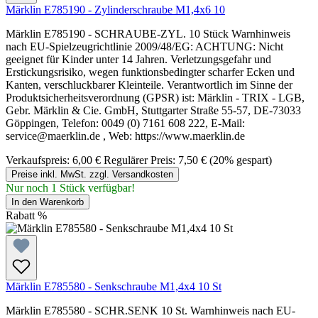
Märklin E785190 - Zylinderschraube M1,4x6 10
Märklin E785190 - SCHRAUBE-ZYL. 10 Stück Warnhinweis
nach EU-Spielzeugrichtlinie 2009/48/EG: ACHTUNG: Nicht
geeignet für Kinder unter 14 Jahren. Verletzungsgefahr und
Erstickungsrisiko, wegen funktionsbedingter scharfer Ecken und
Kanten, verschluckbarer Kleinteile. Verantwortlich im Sinne der
Produktsicherheitsverordnung (GPSR) ist: Märklin - TRIX - LGB,
Gebr. Märklin & Cie. GmbH, Stuttgarter Straße 55-57, DE-73033
Göppingen, Telefon: 0049 (0) 7161 608 222, E-Mail:
service@maerklin.de , Web: https://www.maerklin.de
Verkaufspreis:
6,00 €
Regulärer Preis:
7,50 €
(20% gespart)
Preise inkl. MwSt. zzgl. Versandkosten
Nur noch 1 Stück verfügbar!
In den Warenkorb
Rabatt
%
Märklin E785580 - Senkschraube M1,4x4 10 St
Märklin E785580 - SCHR.SENK 10 St. Warnhinweis nach EU-