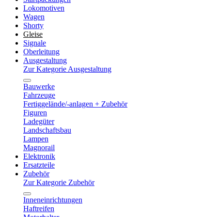
Lokomotiven
Wagen
Shorty
Gleise
Signale
Oberleitung
Ausgestaltung
Zur Kategorie Ausgestaltung
Bauwerke
Fahrzeuge
Fertiggelände/-anlagen + Zubehör
Figuren
Ladegüter
Landschaftsbau
Lampen
Magnorail
Elektronik
Ersatzteile
Zubehör
Zur Kategorie Zubehör
Inneneinrichtungen
Haftreifen