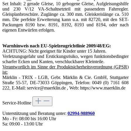
Set Inhalt: 2 gerade Gleise, 10 gebogene Gleise, Aufgleisungshilfe
und 230 V/12 VA-Schaltnetzteil mit passendem Fahrregler.
Gleisplanbroschüre. Zuglänge ca. 300 mm. Gleiskreislänge ca. 510
mm. Die perfekte Erweiterung kann u.a. mit 82720, mit den SET-
Packungen 8190 bzw. 8191, 8192, 8193 und 8194, oder nach
eigenen Entwürfen erfolgen.
Warnhinweis nach EU-Spielzeugrichtlinie 2009/48/EG:
ACHTUNG: Nicht geeignet für Kinder unter 15 Jahren.
Verletzungsgefahr und Erstickungsrisiko, wegen funktionsbedingter
scharfer Ecken und Kanten, verschluckbarer Kleinteile.
Verantwortlich im Sinne der Produktsicherheitsverordnung (GPSR)
ist:
Märklin - TRIX - LGB, Gebr. Märklin & Cie. GmbH, Stuttgarter
Straße 55-57, DE-73033 Göppingen, Telefon: 0049 (0) 7161 608
222, E-Mail: service@maerklin.de , Web: https://www.maerklin.de
Service-Hotline
Unterstützung und Beratung unter:
02994-988960
Mo - Fr: 08:00 bis 16:00 Uhr
Sa: 09:00 - 13:00 Uhr