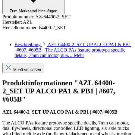
Zum Merkzettel hinzufügen
Produktnummer:
AZ-64400-2_SET
Hersteller:
AZL
Herstellernummer:
64400-2_SET
Beschreibung
AZL 64400-2_SET UP ALCO PA1 & PB1
| #607, #605B The ALCO PAs feature prototype specific
details, 7mm can motor, dua…
Mehr
Menü schließen
Produktinformationen "AZL 64400-
2_SET UP ALCO PA1 & PB1 | #607,
#605B"
AZL 64400-2_SET UP ALCO PA1 & PB1 | #607, #605B
The ALCO PAs feature prototype specific details, 7mm can motor,
dual flywheels, directional controlled LED lighting, six-axle trucks
with blind middle axle (no flange), blackened metal wheels, traction